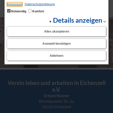
Zum Seitenanfang
Impressum
Datenschutzerklärung
Notwendig
Komfort
Details anzeigen
Alles akzeptieren
Auswahl bestätigen
Ablehnen
Verein leben und arbeiten in Eichenzell
e.V.
Erhard Kiszner
Rönshausener Str. 2a
36124 Eichenzell